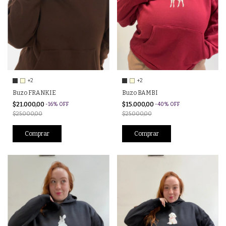
+2
+2
Buzo FRANKIE
Buzo BAMBI
$21.000,00
$15.000,00
-
16
%
OFF
-
40
%
OFF
$25.000,00
$25.000,00
Comprar
Comprar