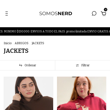
0
$130.000. ENVIOS A TODO EL PAIS. promo limitada ENVIO GRATIS A PARTI
Inicio
.
ABRIGOS
.
JACKETS
JACKETS
Ordenar
Filtrar