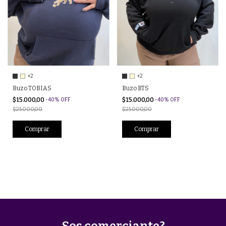
+2
+2
Buzo TOBIAS
Buzo BTS
$15.000,00
$15.000,00
-
40
%
OFF
-
40
%
OFF
$25.000,00
$25.000,00
Comprar
Comprar